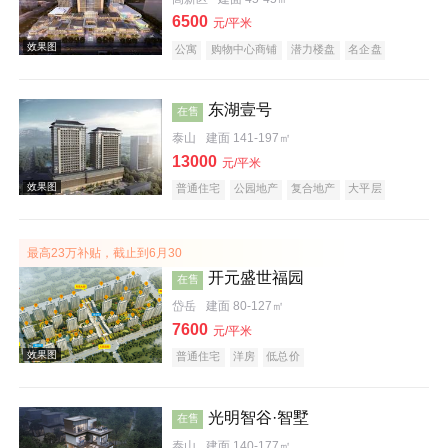
6500
元/平米
效果图
公寓
购物中心商铺
潜力楼盘
名企盘
东湖壹号
在售
泰山
建面 141-197㎡
13000
元/平米
普通住宅
公园地产
复合地产
大平层
效果图
最高23万补贴，截止到6月30
开元盛世福园
在售
岱岳
建面 80-127㎡
7600
元/平米
普通住宅
洋房
低总价
效果图
光明智谷·智墅
在售
泰山
建面 140-177㎡