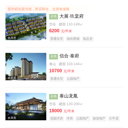
效果图
双学府实景洋房，即买即住，交房有保障
大展·玖棠府
在售
岱岳
建面 110-149㎡
6200
元/平米
普通住宅
临街商铺
低总价
信合·泰府
在售
泰山
建面 103-144㎡
效果图
10700
元/平米
普通住宅
公园地产
泰山龙胤
在售
岱岳
建面 120-200㎡
18000
元/平米
花园洋房
洋房
公园地产
旅游地产
大平层
效果图