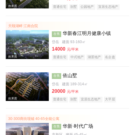
普通住宅
别墅
公园地产
宜居生态地产
效果图
天颐湖畔 江南合院
华新春江明月健康小镇
在售
岱岳
建面 93-160㎡
14000
元/平米
普通住宅
中式地产
湖景地产
名企盘
养老地产
依山墅
在售
岱岳
建面 189-314㎡
效果图
20000
元/平米
普通住宅
别墅
宜居生态地产
大平层
30-300商街现铺 40-65全能公寓
华新·时代广场
在售
高新区
建面 45-45㎡