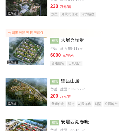
230
万元/套
别墅
庭院式住宅
潜力楼盘
公园湖居洋房 现房即住
大展兴瑞府
在售
效果图
岱岳
建面 99-113㎡
6000
元/平米
普通住宅
山景地产
望岳山居
在售
岱岳
建面 213-397㎡
200
效果图
万元/套
普通住宅
洋房
花园洋房
别墅
公园地产
旅游地产
山景地产
低总价
庭院式住宅
宜居生态地产
安居西湖春晓
在售
岱岳
建面 133-163㎡