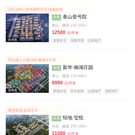
135-240㎡壹号颐养华宅 倾城热销
泰山壹号院
在售
泰山
建面 132-233㎡
12500
元/平米
普通住宅
花园洋房
公园地产
效果图
环山路上公园洋房 瞰湖大平层
新华·御湖庄园
在售
泰山
建面 115-440㎡
8999
元/平米
普通住宅
住宅底商
公园地产
湖景地产
名企盘
效果图
换房首选 品质生活
恒地·玺悦
在售
岱岳
建面 105-140㎡
11000
元/平米