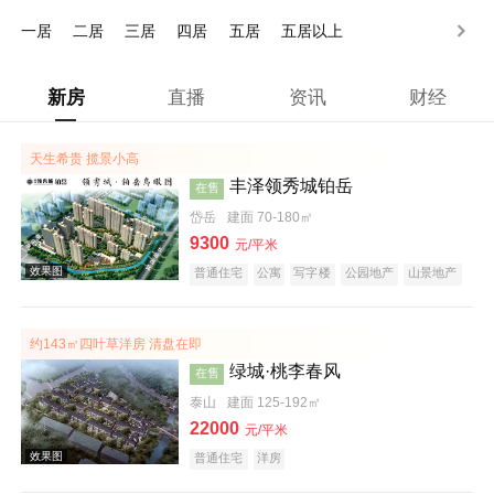
500万以上
一居
二居
三居
四居
五居
五居以上
新房
直播
资讯
财经
天生希贵 揽景小高
丰泽领秀城铂岳
在售
岱岳
建面 70-180㎡
9300
元/平米
普通住宅
公寓
写字楼
公园地产
山景地产
约143㎡四叶草洋房 清盘在即
绿城·桃李春风
在售
泰山
建面 125-192㎡
22000
元/平米
普通住宅
洋房