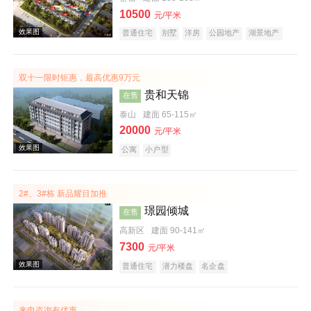
10500
元/平米
普通住宅
别墅
洋房
公园地产
湖景地产
名企盘
效果图
双十一限时钜惠，最高优惠9万元
贵和天锦
在售
泰山
建面 65-115㎡
20000
元/平米
公寓
小户型
效果图
2#、3#栋 新品耀目加推
璟园倾城
在售
高新区
建面 90-141㎡
7300
元/平米
普通住宅
潜力楼盘
名企盘
来电咨询有优惠