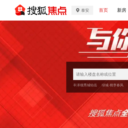
首页
新房
泰安
丰泽领秀城铂岳
绿城·桃李春风