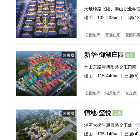
天烛峰路北段、泰山职业学院
米
建面：132-233㎡ |
四居(13
公园地产
普通住宅
花园洋
新华·御湖庄园
在售
效果图
环山东路与博阳路交汇口南
建面：115-440㎡ |
三居(5)
公园地产
湖景地产
名企盘
恒地·玺悦
在售
效果图
泮河大街与迎胜路交汇处
建面：105-140㎡ |
三居(4)