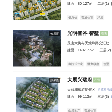
建面：80-127㎡ |
二居(1)
|
低总价
普通住宅
洋房
光明智谷·智墅
在售
效果图
灵山大街与天烛峰路交汇处
建面：140-177㎡ |
三居(2)
庭院式住宅
潜力楼盘
别墅
大展兴瑞府
在售
效果图
天颐湖旅游度假区
查看地
建面：99-113㎡ |
三居(3)
山景地产
普通住宅