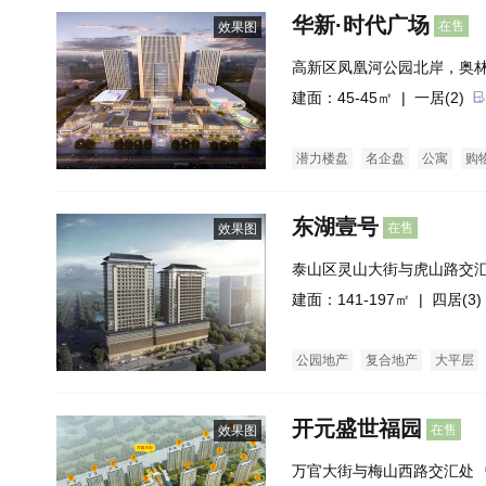
华新·时代广场
在售
效果图
高新区凤凰河公园北岸，奥
建面：45-45㎡ |
一居(2)
潜力楼盘
名企盘
公寓
购
东湖壹号
在售
效果图
泰山区灵山大街与虎山路交
建面：141-197㎡ |
四居(3)
公园地产
复合地产
大平层
开元盛世福园
在售
效果图
万官大街与梅山西路交汇处