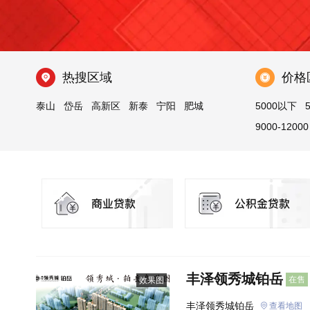
热搜区域
价格
泰山
岱岳
高新区
新泰
宁阳
肥城
5000以下
9000-12000
丰泽领秀城铂岳
在售
效果图
丰泽领秀城铂岳
查看地图