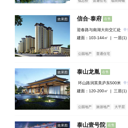
低总价
普通住宅
临街商铺
信合·泰府
在售
效果图
迎春路与南湖大街交汇处
建面：103-144㎡ |
一居(1)
公园地产
普通住宅
泰山龙胤
在售
效果图
 环山路润英美庐东500米
建面：120-200㎡ |
三居(1)
公园地产
旅游地产
大平层
泰山壹号院
在售
效果图