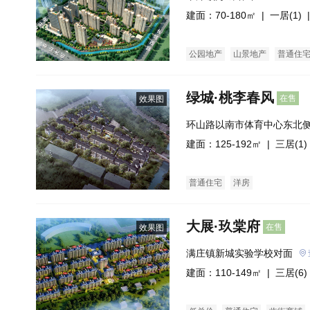
建面：70-180㎡ |
一居(1)
|
公园地产
山景地产
普通住
绿城·桃李春风
在售
效果图
环山路以南市体育中心东北
建面：125-192㎡ |
三居(1)
普通住宅
洋房
大展·玖棠府
在售
效果图
满庄镇新城实验学校对面
建面：110-149㎡ |
三居(6)