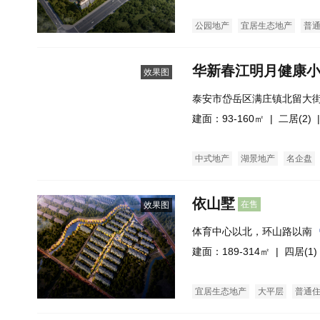
公园地产
宜居生态地产
普
华新春江明月健康
效果图
泰安市岱岳区满庄镇北留大
建面：93-160㎡ |
二居(2)
|
中式地产
湖景地产
名企盘
依山墅
在售
效果图
体育中心以北，环山路以南
建面：189-314㎡ |
四居(1)
宜居生态地产
大平层
普通