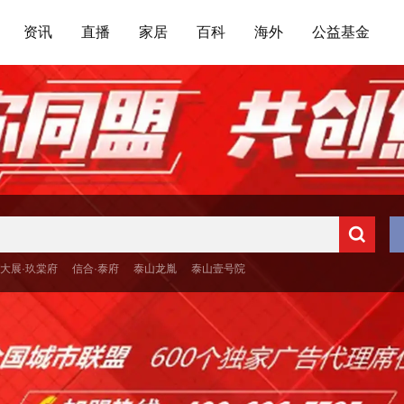
资讯
直播
家居
百科
海外
公益基金
大展·玖棠府
信合·泰府
泰山龙胤
泰山壹号院