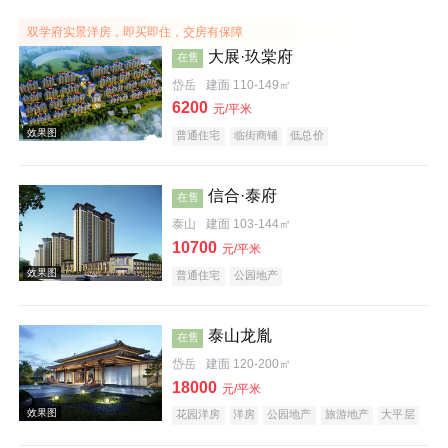
效果图
双学府实景洋房，即买即住，交房有保障
大展·玖棠府
在售
岱岳
建面 110-149㎡
6200
元/平米
普通住宅
临街商铺
低总价
信合·泰府
在售
泰山
建面 103-144㎡
效果图
10700
元/平米
普通住宅
公园地产
泰山龙胤
在售
岱岳
建面 120-200㎡
18000
元/平米
花园洋房
洋房
公园地产
旅游地产
大平层
效果图