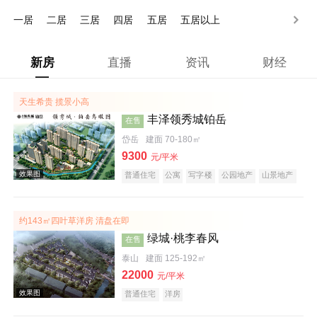
500万以上
一居
二居
三居
四居
五居
五居以上
新房
直播
资讯
财经
天生希贵 揽景小高
丰泽领秀城铂岳
在售
岱岳
建面 70-180㎡
9300
元/平米
普通住宅
公寓
写字楼
公园地产
山景地产
约143㎡四叶草洋房 清盘在即
绿城·桃李春风
在售
泰山
建面 125-192㎡
22000
元/平米
普通住宅
洋房