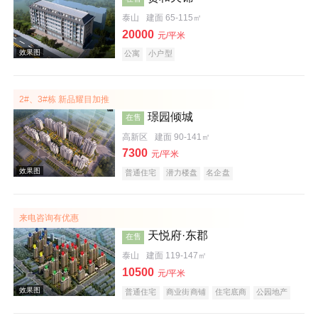
泰山
建面 65-115㎡
20000
元/平米
公寓
小户型
效果图
2#、3#栋 新品耀目加推
璟园倾城
在售
高新区
建面 90-141㎡
7300
元/平米
普通住宅
潜力楼盘
名企盘
效果图
来电咨询有优惠
天悦府·东郡
在售
泰山
建面 119-147㎡
10500
元/平米
普通住宅
商业街商铺
住宅底商
公园地产
名企盘