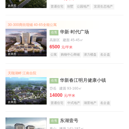
普通住宅
别墅
公园地产
宜居生态地产
效果图
30-300商街现铺 40-65全能公寓
华新·时代广场
在售
高新区
建面 45-45㎡
6500
元/平米
公寓
购物中心商铺
潜力楼盘
名企盘
天颐湖畔 江南合院
华新春江明月健康小镇
在售
效果图
岱岳
建面 93-160㎡
14000
元/平米
普通住宅
中式地产
湖景地产
名企盘
养老地产
东湖壹号
在售
泰山
建面 141-197㎡