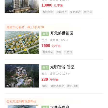
13000
元/平米
效果图
普通住宅
公园地产
复合地产
大平层
最高23万补贴，截止到6月30
开元盛世福园
在售
岱岳
建面 80-127㎡
7600
元/平米
普通住宅
洋房
低总价
效果图
光明智谷·智墅
在售
泰山
建面 140-177㎡
230
万元/套
别墅
庭院式住宅
潜力楼盘
公园湖居洋房 现房即住
效果图
大展兴瑞府
在售