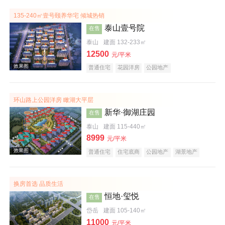
135-240㎡壹号颐养华宅 倾城热销
泰山壹号院
在售
泰山
建面 132-233㎡
12500
元/平米
普通住宅
花园洋房
公园地产
效果图
环山路上公园洋房 瞰湖大平层
新华·御湖庄园
在售
泰山
建面 115-440㎡
8999
元/平米
普通住宅
住宅底商
公园地产
湖景地产
名企盘
效果图
换房首选 品质生活
恒地·玺悦
在售
岱岳
建面 105-140㎡
11000
元/平米