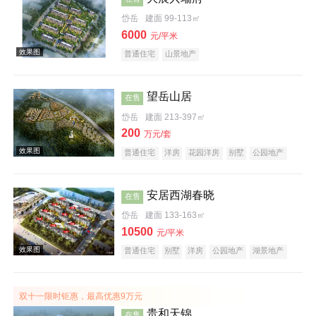
岱岳
建面 99-113㎡
6000
元/平米
普通住宅
山景地产
望岳山居
在售
效果图
岱岳
建面 213-397㎡
200
万元/套
普通住宅
洋房
花园洋房
别墅
公园地产
旅游地产
山景地产
低总价
庭院式住宅
宜居生态地产
安居西湖春晓
在售
岱岳
建面 133-163㎡
10500
元/平米
普通住宅
别墅
洋房
公园地产
湖景地产
效果图
名企盘
双十一限时钜惠，最高优惠9万元
贵和天锦
在售