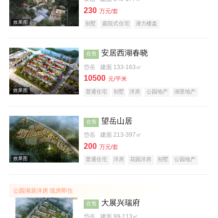
230
万元/套
别墅
庭院式住宅
潜力楼盘
安居西湖春晓
在售
岱岳
建面 133-163㎡
效果图
10500
元/平米
普通住宅
别墅
洋房
公园地产
湖景地产
名企盘
望岳山居
在售
岱岳
建面 213-397㎡
200
万元/套
效果图
普通住宅
洋房
花园洋房
别墅
公园地产
旅游地产
山景地产
低总价
庭院式住宅
宜居生态地产
公园湖居洋房 现房即住
大展兴瑞府
在售
岱岳
建面 99-113㎡