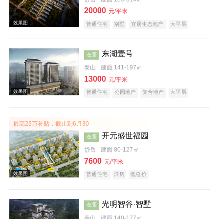
20000
元/平米
效果图
普通住宅
别墅
宜居生态地产
大平层
东湖壹号
在售
泰山
建面 141-197㎡
13000
元/平米
普通住宅
公园地产
复合地产
大平层
效果图
最高23万补贴，截止到6月30
开元盛世福园
在售
岱岳
建面 80-127㎡
7600
元/平米
普通住宅
洋房
低总价
光明智谷·智墅
在售
效果图
泰山
建面 140-177㎡