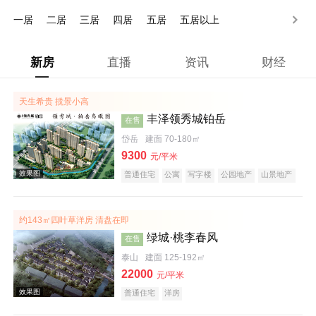
500万以上
一居
二居
三居
四居
五居
五居以上
新房
直播
资讯
财经
天生希贵 揽景小高
丰泽领秀城铂岳
在售
岱岳
建面 70-180㎡
9300
元/平米
普通住宅
公寓
写字楼
公园地产
山景地产
约143㎡四叶草洋房 清盘在即
绿城·桃李春风
在售
泰山
建面 125-192㎡
22000
元/平米
普通住宅
洋房