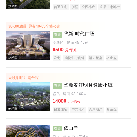
普通住宅
别墅
公园地产
宜居生态地产
效果图
30-300商街现铺 40-65全能公寓
华新·时代广场
在售
高新区
建面 45-45㎡
6500
元/平米
公寓
购物中心商铺
潜力楼盘
名企盘
天颐湖畔 江南合院
华新春江明月健康小镇
在售
效果图
岱岳
建面 93-160㎡
14000
元/平米
普通住宅
中式地产
湖景地产
名企盘
养老地产
依山墅
在售
岱岳
建面 189-314㎡