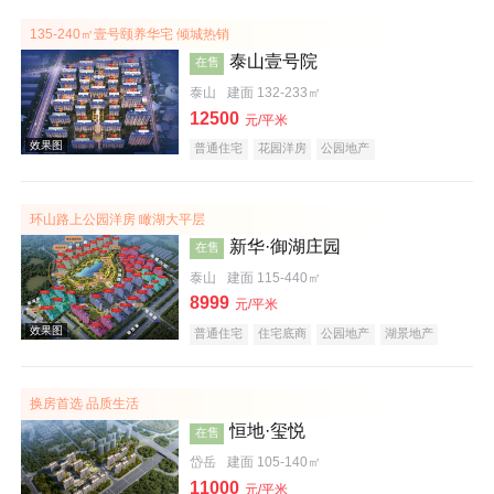
135-240㎡壹号颐养华宅 倾城热销
泰山壹号院
在售
泰山
建面 132-233㎡
12500
元/平米
普通住宅
花园洋房
公园地产
效果图
环山路上公园洋房 瞰湖大平层
新华·御湖庄园
在售
泰山
建面 115-440㎡
8999
元/平米
普通住宅
住宅底商
公园地产
湖景地产
名企盘
效果图
换房首选 品质生活
恒地·玺悦
在售
岱岳
建面 105-140㎡
11000
元/平米