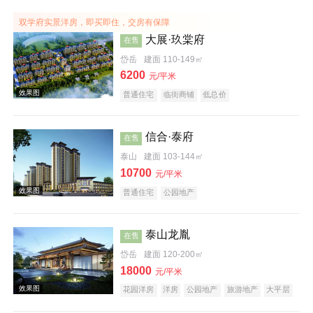
效果图
双学府实景洋房，即买即住，交房有保障
大展·玖棠府
在售
岱岳
建面 110-149㎡
6200
元/平米
普通住宅
临街商铺
低总价
信合·泰府
在售
泰山
建面 103-144㎡
效果图
10700
元/平米
普通住宅
公园地产
泰山龙胤
在售
岱岳
建面 120-200㎡
18000
元/平米
花园洋房
洋房
公园地产
旅游地产
大平层
效果图