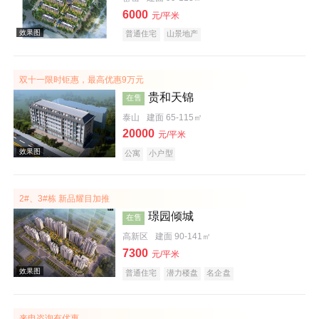
6000
元/平米
普通住宅
山景地产
效果图
双十一限时钜惠，最高优惠9万元
贵和天锦
在售
泰山
建面 65-115㎡
20000
元/平米
公寓
小户型
效果图
2#、3#栋 新品耀目加推
璟园倾城
在售
高新区
建面 90-141㎡
7300
元/平米
普通住宅
潜力楼盘
名企盘
效果图
来电咨询有优惠