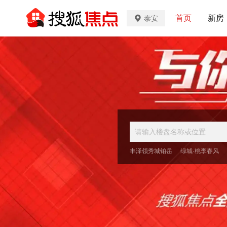
首页
新房
泰安
丰泽领秀城铂岳
绿城·桃李春风