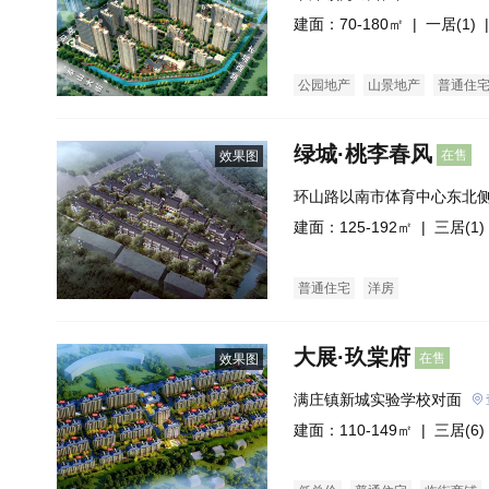
建面：70-180㎡ |
一居(1)
|
公园地产
山景地产
普通住
绿城·桃李春风
在售
效果图
环山路以南市体育中心东北
建面：125-192㎡ |
三居(1)
普通住宅
洋房
大展·玖棠府
在售
效果图
满庄镇新城实验学校对面
建面：110-149㎡ |
三居(6)