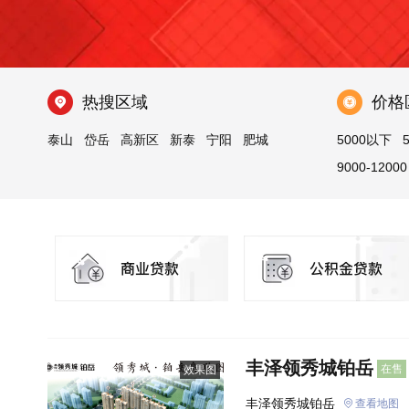
热搜区域
价格
泰山
岱岳
高新区
新泰
宁阳
肥城
5000以下
9000-12000
丰泽领秀城铂岳
在售
效果图
丰泽领秀城铂岳
查看地图