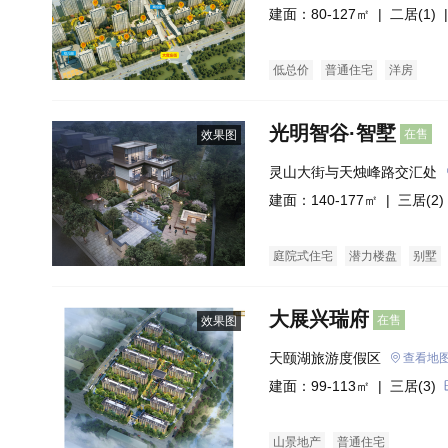
建面：80-127㎡ |
二居(1)
|
低总价
普通住宅
洋房
光明智谷·智墅
在售
效果图
灵山大街与天烛峰路交汇处
建面：140-177㎡ |
三居(2)
庭院式住宅
潜力楼盘
别墅
大展兴瑞府
在售
效果图
天颐湖旅游度假区
查看地
建面：99-113㎡ |
三居(3)
山景地产
普通住宅