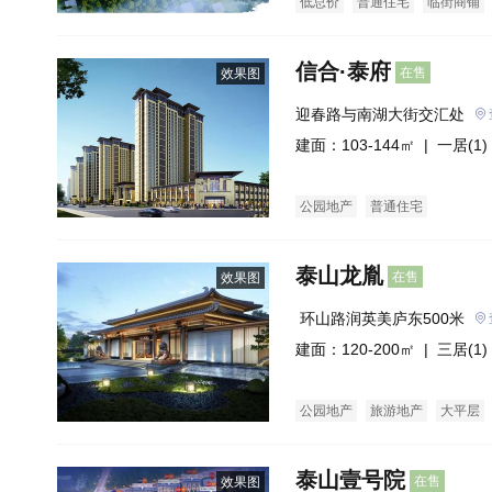
低总价
普通住宅
临街商铺
信合·泰府
在售
效果图
迎春路与南湖大街交汇处
建面：103-144㎡ |
一居(1)
公园地产
普通住宅
泰山龙胤
在售
效果图
 环山路润英美庐东500米
建面：120-200㎡ |
三居(1)
公园地产
旅游地产
大平层
泰山壹号院
在售
效果图