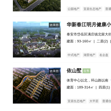
公园地产
宜居生态地产
普
华新春江明月健康
效果图
泰安市岱岳区满庄镇北留大
建面：93-160㎡ |
二居(2)
|
中式地产
湖景地产
名企盘
依山墅
在售
效果图
体育中心以北，环山路以南
建面：189-314㎡ |
四居(1)
宜居生态地产
大平层
普通