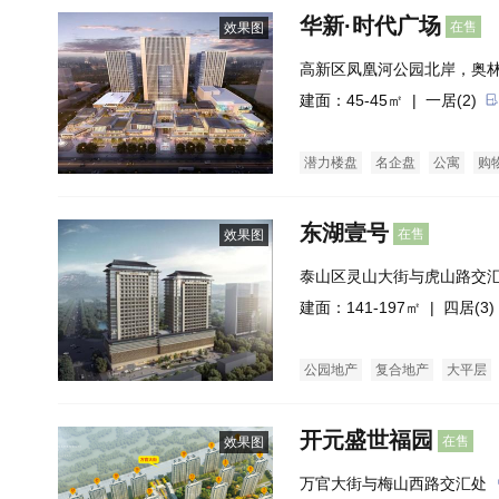
华新·时代广场
在售
效果图
高新区凤凰河公园北岸，奥
建面：45-45㎡ |
一居(2)
潜力楼盘
名企盘
公寓
购
东湖壹号
在售
效果图
泰山区灵山大街与虎山路交
建面：141-197㎡ |
四居(3)
公园地产
复合地产
大平层
开元盛世福园
在售
效果图
万官大街与梅山西路交汇处