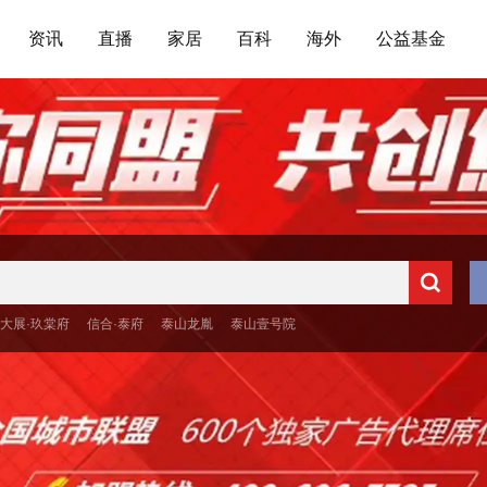
资讯
直播
家居
百科
海外
公益基金
大展·玖棠府
信合·泰府
泰山龙胤
泰山壹号院