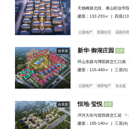
天烛峰路北段、泰山职业学院
米
建面：132-233㎡ |
四居(13
公园地产
普通住宅
花园洋
新华·御湖庄园
在售
效果图
环山东路与博阳路交汇口南
建面：115-440㎡ |
三居(5)
公园地产
湖景地产
名企盘
恒地·玺悦
在售
效果图
泮河大街与迎胜路交汇处
建面：105-140㎡ |
三居(4)