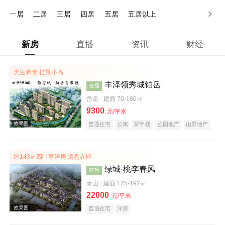
500万以上
一居
二居
三居
四居
五居
五居以上
新房
直播
资讯
财经
天生希贵 揽景小高
丰泽领秀城铂岳
在售
岱岳
建面 70-180㎡
9300
元/平米
普通住宅
公寓
写字楼
公园地产
山景地产
约143㎡四叶草洋房 清盘在即
绿城·桃李春风
在售
泰山
建面 125-192㎡
22000
元/平米
普通住宅
洋房