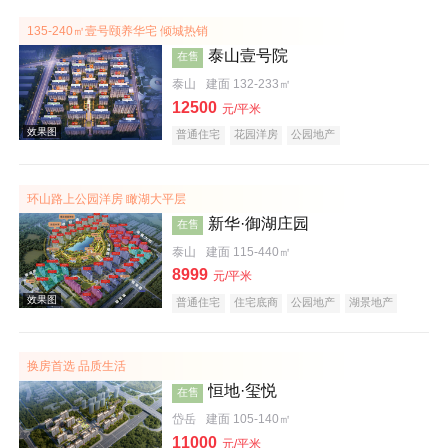
135-240㎡壹号颐养华宅 倾城热销
泰山壹号院
在售
泰山
建面 132-233㎡
12500
元/平米
普通住宅
花园洋房
公园地产
效果图
环山路上公园洋房 瞰湖大平层
新华·御湖庄园
在售
泰山
建面 115-440㎡
8999
元/平米
普通住宅
住宅底商
公园地产
湖景地产
名企盘
效果图
换房首选 品质生活
恒地·玺悦
在售
岱岳
建面 105-140㎡
11000
元/平米