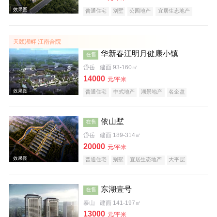
普通住宅
别墅
公园地产
宜居生态地产
效果图
天颐湖畔 江南合院
华新春江明月健康小镇
在售
岱岳
建面 93-160㎡
14000
元/平米
普通住宅
中式地产
湖景地产
名企盘
养老地产
依山墅
在售
岱岳
建面 189-314㎡
效果图
20000
元/平米
普通住宅
别墅
宜居生态地产
大平层
东湖壹号
在售
泰山
建面 141-197㎡
13000
元/平米