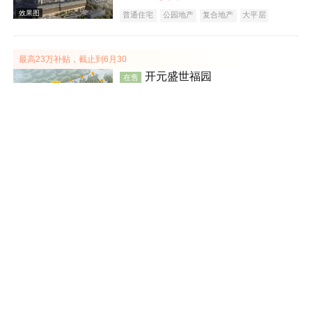
普通住宅
公园地产
复合地产
大平层
效果图
最高23万补贴，截止到6月30
开元盛世福园
在售
岱岳
建面 80-127㎡
7600
元/平米
普通住宅
洋房
低总价
效果图
光明智谷·智墅
在售
泰山
建面 140-177㎡
230
万元/套
别墅
庭院式住宅
潜力楼盘
安居西湖春晓
在售
效果图
岱岳
建面 133-163㎡
10500
元/平米