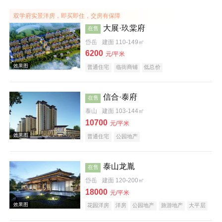
效果图
双学府实景洋房，即买即住，交房有保障
大展·玖棠府
在售
岱岳
建面 110-149㎡
6200
元/平米
普通住宅
临街商铺
低总价
信合·泰府
在售
泰山
建面 103-144㎡
效果图
10700
元/平米
普通住宅
公园地产
泰山龙胤
在售
岱岳
建面 120-200㎡
18000
元/平米
花园洋房
洋房
公园地产
旅游地产
大平层
效果图