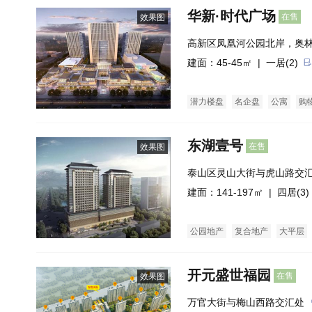
华新·时代广场
在售
效果图
高新区凤凰河公园北岸，奥
建面：45-45㎡ |
一居(2)
潜力楼盘
名企盘
公寓
购
东湖壹号
在售
效果图
泰山区灵山大街与虎山路交
建面：141-197㎡ |
四居(3)
公园地产
复合地产
大平层
开元盛世福园
在售
效果图
万官大街与梅山西路交汇处