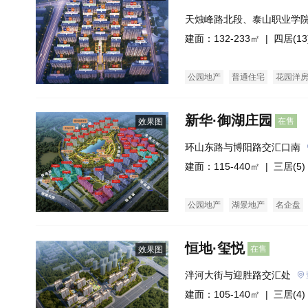
天烛峰路北段、泰山职业学院
米
建面：132-233㎡ |
四居(13
公园地产
普通住宅
花园洋
新华·御湖庄园
在售
效果图
环山东路与博阳路交汇口南
建面：115-440㎡ |
三居(5)
公园地产
湖景地产
名企盘
恒地·玺悦
在售
效果图
泮河大街与迎胜路交汇处
建面：105-140㎡ |
三居(4)