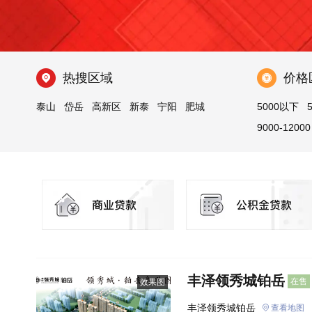
热搜区域
价格
泰山
岱岳
高新区
新泰
宁阳
肥城
5000以下
9000-12000
丰泽领秀城铂岳
在售
效果图
丰泽领秀城铂岳
查看地图