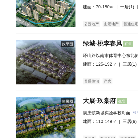
建面：70-180㎡ |
一居(1)
|
公园地产
山景地产
普通住
绿城·桃李春风
在售
效果图
环山路以南市体育中心东北
建面：125-192㎡ |
三居(1)
普通住宅
洋房
大展·玖棠府
在售
效果图
满庄镇新城实验学校对面
建面：110-149㎡ |
三居(6)