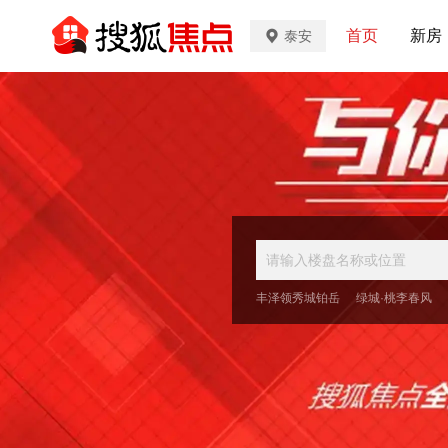
首页
新房
泰安
丰泽领秀城铂岳
绿城·桃李春风