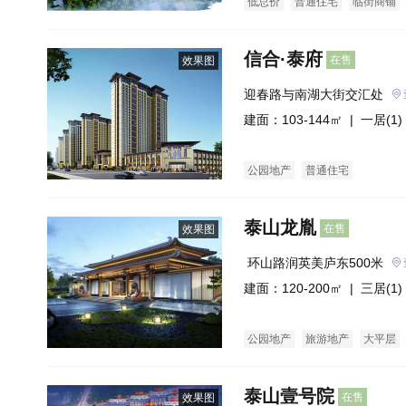
低总价
普通住宅
临街商铺
信合·泰府
在售
效果图
迎春路与南湖大街交汇处
建面：103-144㎡ |
一居(1)
公园地产
普通住宅
泰山龙胤
在售
效果图
 环山路润英美庐东500米
建面：120-200㎡ |
三居(1)
公园地产
旅游地产
大平层
泰山壹号院
在售
效果图