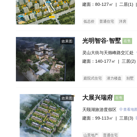
建面：80-127㎡ |
二居(1)
|
低总价
普通住宅
洋房
光明智谷·智墅
在售
效果图
灵山大街与天烛峰路交汇处
建面：140-177㎡ |
三居(2)
庭院式住宅
潜力楼盘
别墅
大展兴瑞府
在售
效果图
天颐湖旅游度假区
查看地
建面：99-113㎡ |
三居(3)
山景地产
普通住宅