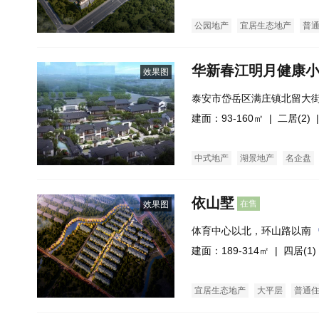
公园地产
宜居生态地产
普
华新春江明月健康
效果图
泰安市岱岳区满庄镇北留大
建面：93-160㎡ |
二居(2)
|
中式地产
湖景地产
名企盘
依山墅
在售
效果图
体育中心以北，环山路以南
建面：189-314㎡ |
四居(1)
宜居生态地产
大平层
普通