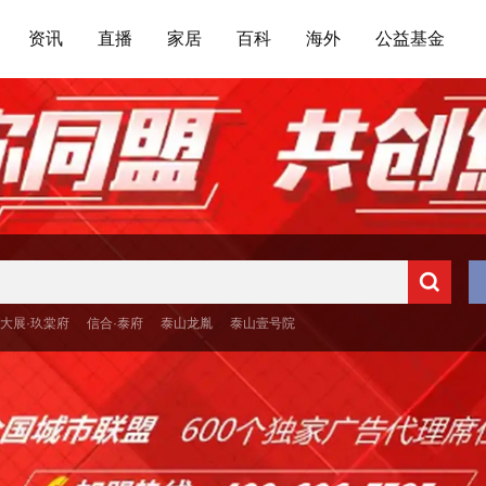
资讯
直播
家居
百科
海外
公益基金
大展·玖棠府
信合·泰府
泰山龙胤
泰山壹号院