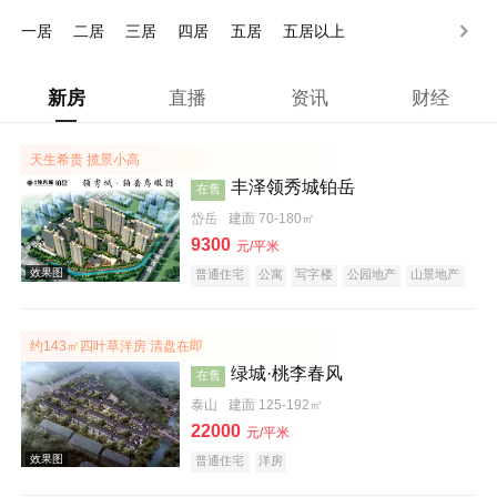
500万以上
一居
二居
三居
四居
五居
五居以上
新房
直播
资讯
财经
天生希贵 揽景小高
丰泽领秀城铂岳
在售
岱岳
建面 70-180㎡
9300
元/平米
普通住宅
公寓
写字楼
公园地产
山景地产
约143㎡四叶草洋房 清盘在即
绿城·桃李春风
在售
泰山
建面 125-192㎡
22000
元/平米
普通住宅
洋房