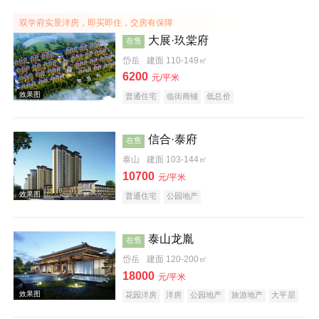
效果图
双学府实景洋房，即买即住，交房有保障
大展·玖棠府
在售
岱岳
建面 110-149㎡
6200
元/平米
普通住宅
临街商铺
低总价
信合·泰府
在售
泰山
建面 103-144㎡
效果图
10700
元/平米
普通住宅
公园地产
泰山龙胤
在售
岱岳
建面 120-200㎡
18000
元/平米
花园洋房
洋房
公园地产
旅游地产
大平层
效果图