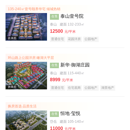
135-240㎡壹号颐养华宅 倾城热销
泰山壹号院
在售
泰山
建面 132-233㎡
12500
元/平米
普通住宅
花园洋房
公园地产
效果图
环山路上公园洋房 瞰湖大平层
新华·御湖庄园
在售
泰山
建面 115-440㎡
8999
元/平米
普通住宅
住宅底商
公园地产
湖景地产
名企盘
效果图
换房首选 品质生活
恒地·玺悦
在售
岱岳
建面 105-140㎡
11000
元/平米