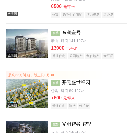
6500
元/平米
效果图
公寓
购物中心商铺
潜力楼盘
名企盘
东湖壹号
在售
泰山
建面 141-197㎡
13000
元/平米
普通住宅
公园地产
复合地产
大平层
效果图
最高23万补贴，截止到6月30
开元盛世福园
在售
岱岳
建面 80-127㎡
7600
元/平米
普通住宅
洋房
低总价
效果图
光明智谷·智墅
在售
泰山
建面 140-177㎡