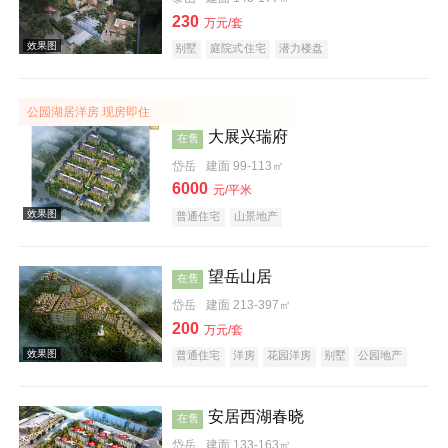
230
万元/套
别墅
庭院式住宅
潜力楼盘
公园湖居洋房 现房即住
大展兴瑞府
在售
效果图
岱岳
建面 99-113㎡
6000
元/平米
普通住宅
山景地产
望岳山居
在售
岱岳
建面 213-397㎡
200
效果图
万元/套
普通住宅
洋房
花园洋房
别墅
公园地产
旅游地产
山景地产
低总价
庭院式住宅
宜居生态地产
安居西湖春晓
在售
岱岳
建面 133-163㎡