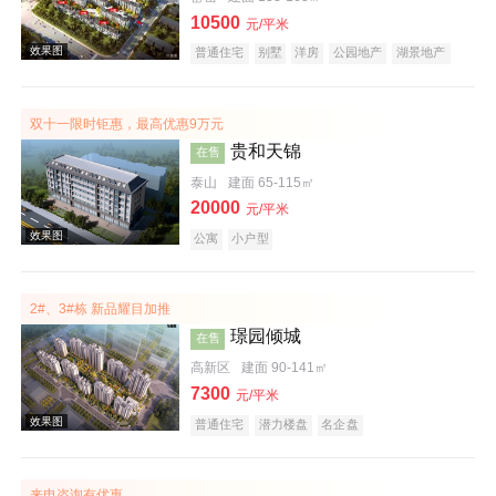
10500
元/平米
普通住宅
别墅
洋房
公园地产
湖景地产
名企盘
效果图
双十一限时钜惠，最高优惠9万元
贵和天锦
在售
泰山
建面 65-115㎡
20000
元/平米
公寓
小户型
效果图
2#、3#栋 新品耀目加推
璟园倾城
在售
高新区
建面 90-141㎡
7300
元/平米
普通住宅
潜力楼盘
名企盘
来电咨询有优惠