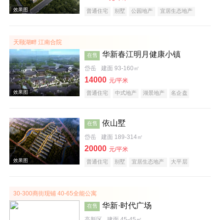
普通住宅
别墅
公园地产
宜居生态地产
效果图
天颐湖畔 江南合院
华新春江明月健康小镇
在售
岱岳
建面 93-160㎡
14000
元/平米
普通住宅
中式地产
湖景地产
名企盘
养老地产
依山墅
在售
岱岳
建面 189-314㎡
效果图
20000
元/平米
普通住宅
别墅
宜居生态地产
大平层
30-300商街现铺 40-65全能公寓
华新·时代广场
在售
高新区
建面 45-45㎡