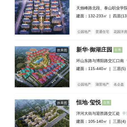
天烛峰路北段、泰山职业学院
米
建面：132-233㎡ |
四居(13
公园地产
普通住宅
花园洋
新华·御湖庄园
在售
效果图
环山东路与博阳路交汇口南
建面：115-440㎡ |
三居(5)
公园地产
湖景地产
名企盘
恒地·玺悦
在售
效果图
泮河大街与迎胜路交汇处
建面：105-140㎡ |
三居(4)