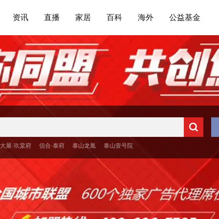
资讯
直播
家居
百科
海外
公益基金
大展·玖棠府
信合·泰府
泰山龙胤
泰山壹号院