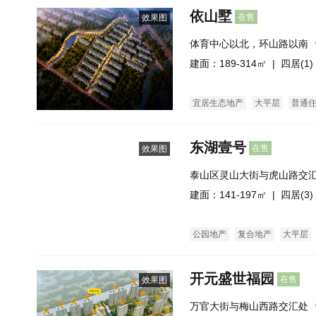
依山墅
在售
效果图
体育中心以北，环山路以南
建面：189-314㎡ |
四居(1)
宜居生态地产
大平层
普通
东湖壹号
在售
效果图
泰山区灵山大街与虎山路交
建面：141-197㎡ |
四居(3)
公园地产
复合地产
大平层
开元盛世福园
在售
效果图
万官大街与梅山西路交汇处