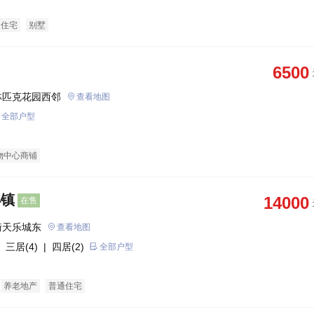
通住宅
别墅
6500
林匹克花园西邻
查看地图
全部户型
物中心商铺
小镇
14000
在售
街天乐城东
查看地图
 三居(4)
| 四居(2)
全部户型
养老地产
普通住宅