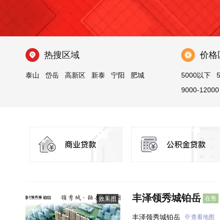
热搜区域
价格
泰山
岱岳
高新区
新泰
宁阳
肥城
5000以下
9000-12000
丰泽领秀城铂岳
在售
效果图
丰泽领秀城铂岳
查看地图