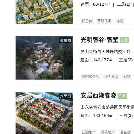
建面：80-127㎡ |
二居(1)
|
低总价
普通住宅
洋房
光明智谷·智墅
在售
效果图
灵山大街与天烛峰路交汇处
建面：140-177㎡ |
三居(2)
庭院式住宅
潜力楼盘
别墅
安居西湖春晓
在售
效果图
山东省泰安市岱岳区天平街
建面：133-163㎡ |
三居(3)
公园地产
湖景地产
名企盘