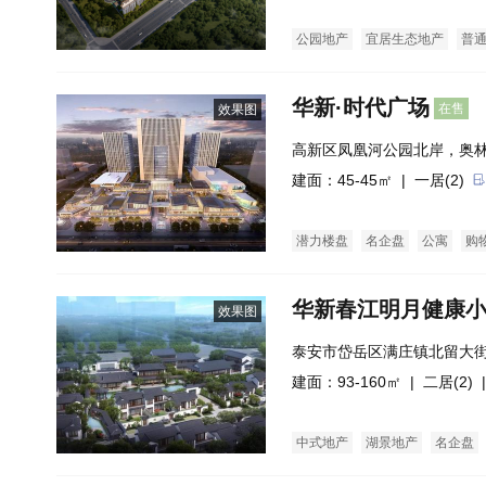
公园地产
宜居生态地产
普
华新·时代广场
在售
效果图
高新区凤凰河公园北岸，奥
建面：45-45㎡ |
一居(2)
潜力楼盘
名企盘
公寓
购
华新春江明月健康
效果图
泰安市岱岳区满庄镇北留大
建面：93-160㎡ |
二居(2)
|
中式地产
湖景地产
名企盘