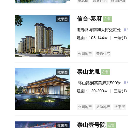
低总价
普通住宅
临街商铺
信合·泰府
在售
效果图
迎春路与南湖大街交汇处
建面：103-144㎡ |
一居(1)
公园地产
普通住宅
泰山龙胤
在售
效果图
 环山路润英美庐东500米
建面：120-200㎡ |
三居(1)
公园地产
旅游地产
大平层
泰山壹号院
在售
效果图