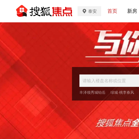
首页
新房
泰安
丰泽领秀城铂岳
绿城·桃李春风