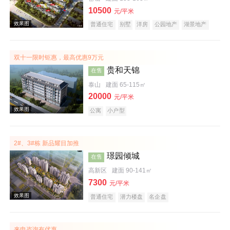
10500
元/平米
普通住宅
别墅
洋房
公园地产
湖景地产
名企盘
效果图
双十一限时钜惠，最高优惠9万元
贵和天锦
在售
泰山
建面 65-115㎡
20000
元/平米
公寓
小户型
效果图
2#、3#栋 新品耀目加推
璟园倾城
在售
高新区
建面 90-141㎡
7300
元/平米
普通住宅
潜力楼盘
名企盘
来电咨询有优惠