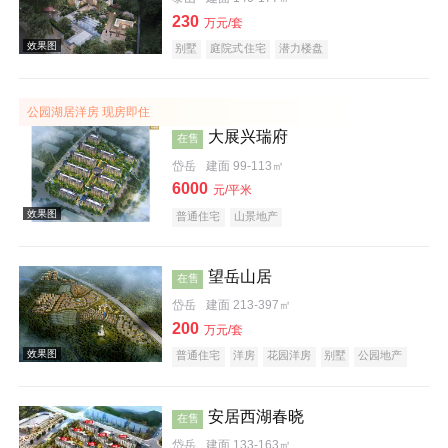
230
万元/套
别墅
庭院式住宅
潜力楼盘
公园湖居洋房 现房即住
大展兴瑞府
在售
效果图
岱岳
建面 99-113㎡
6000
元/平米
普通住宅
山景地产
望岳山居
在售
岱岳
建面 213-397㎡
200
效果图
万元/套
普通住宅
洋房
花园洋房
别墅
公园地产
旅游地产
山景地产
低总价
庭院式住宅
宜居生态地产
安居西湖春晓
在售
岱岳
建面 133-163㎡