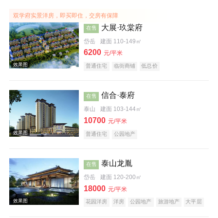
效果图
双学府实景洋房，即买即住，交房有保障
大展·玖棠府
在售
岱岳
建面 110-149㎡
6200
元/平米
普通住宅
临街商铺
低总价
信合·泰府
在售
泰山
建面 103-144㎡
效果图
10700
元/平米
普通住宅
公园地产
泰山龙胤
在售
岱岳
建面 120-200㎡
18000
元/平米
花园洋房
洋房
公园地产
旅游地产
大平层
效果图