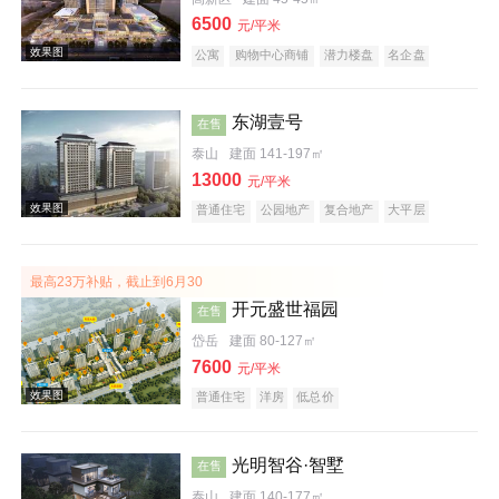
6500
元/平米
效果图
公寓
购物中心商铺
潜力楼盘
名企盘
东湖壹号
在售
泰山
建面 141-197㎡
13000
元/平米
普通住宅
公园地产
复合地产
大平层
效果图
最高23万补贴，截止到6月30
开元盛世福园
在售
岱岳
建面 80-127㎡
7600
元/平米
普通住宅
洋房
低总价
效果图
光明智谷·智墅
在售
泰山
建面 140-177㎡