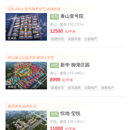
135-240㎡壹号颐养华宅 倾城热销
泰山壹号院
在售
泰山
建面 132-233㎡
12500
元/平米
普通住宅
花园洋房
公园地产
效果图
环山路上公园洋房 瞰湖大平层
新华·御湖庄园
在售
泰山
建面 115-440㎡
8999
元/平米
普通住宅
住宅底商
公园地产
湖景地产
名企盘
效果图
换房首选 品质生活
恒地·玺悦
在售
岱岳
建面 105-140㎡
11000
元/平米