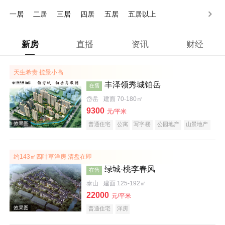
500万以上
一居
二居
三居
四居
五居
五居以上
新房
直播
资讯
财经
天生希贵 揽景小高
丰泽领秀城铂岳
在售
岱岳
建面 70-180㎡
9300
元/平米
普通住宅
公寓
写字楼
公园地产
山景地产
约143㎡四叶草洋房 清盘在即
绿城·桃李春风
在售
泰山
建面 125-192㎡
22000
元/平米
普通住宅
洋房