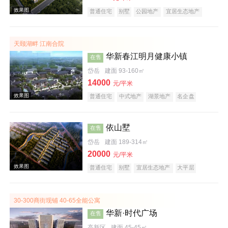
普通住宅
别墅
公园地产
宜居生态地产
效果图
天颐湖畔 江南合院
华新春江明月健康小镇
在售
岱岳
建面 93-160㎡
14000
元/平米
普通住宅
中式地产
湖景地产
名企盘
养老地产
依山墅
在售
岱岳
建面 189-314㎡
效果图
20000
元/平米
普通住宅
别墅
宜居生态地产
大平层
30-300商街现铺 40-65全能公寓
华新·时代广场
在售
高新区
建面 45-45㎡